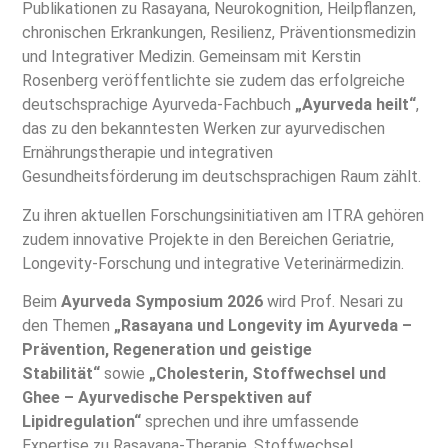
Publikationen zu Rasayana, Neurokognition, Heilpflanzen,
chronischen Erkrankungen, Resilienz, Präventionsmedizin
und Integrativer Medizin. Gemeinsam mit Kerstin
Rosenberg veröffentlichte sie zudem das erfolgreiche
deutschsprachige Ayurveda-Fachbuch
„Ayurveda heilt“
,
das zu den bekanntesten Werken zur ayurvedischen
Ernährungstherapie und integrativen
Gesundheitsförderung im deutschsprachigen Raum zählt.
Zu ihren aktuellen Forschungsinitiativen am ITRA gehören
zudem innovative Projekte in den Bereichen Geriatrie,
Longevity-Forschung und integrative Veterinärmedizin.
Beim
Ayurveda Symposium 2026
wird Prof. Nesari zu
den Themen
„Rasayana und Longevity im Ayurveda –
Prävention, Regeneration und geistige
Stabilität“
sowie
„Cholesterin, Stoffwechsel und
Ghee – Ayurvedische Perspektiven auf
Lipidregulation“
sprechen und ihre umfassende
Expertise zu Rasayana-Therapie, Stoffwechsel,