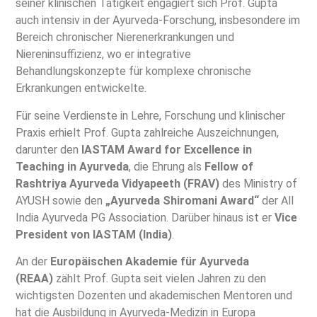
seiner klinischen Tätigkeit engagiert sich Prof. Gupta
auch intensiv in der Ayurveda-Forschung, insbesondere im
Bereich chronischer Nierenerkrankungen und
Niereninsuffizienz, wo er integrative
Behandlungskonzepte für komplexe chronische
Erkrankungen entwickelte.
Für seine Verdienste in Lehre, Forschung und klinischer
Praxis erhielt Prof. Gupta zahlreiche Auszeichnungen,
darunter den
IASTAM Award for Excellence in
Teaching in Ayurveda
, die Ehrung als
Fellow of
Rashtriya Ayurveda Vidyapeeth (FRAV)
des Ministry of
AYUSH sowie den
„Ayurveda Shiromani Award“
der All
India Ayurveda PG Association. Darüber hinaus ist er
Vice
President von IASTAM (India)
.
An der
Europäischen Akademie für Ayurveda
(REAA)
zählt Prof. Gupta seit vielen Jahren zu den
wichtigsten Dozenten und akademischen Mentoren und
hat die Ausbildung in Ayurveda-Medizin in Europa