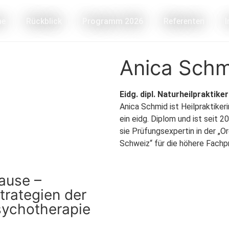
me
Rückblick
Programm 2026
Referenten
Anica Schm
Eidg. dipl. Naturheilpraktike
Anica Schmid ist Heilpraktiker
ein eidg. Diplom und ist seit 2
sie Prüfungsexpertin in der „O
Schweiz“ für die höhere Fachp
ause –
trategien der
sychotherapie