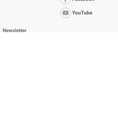
YouTube
Newsletter
* Ich habe die
Datenschutzerklärung
zur Kenntnis
genommen. Ich stimme zu, dass meine Angaben und Daten
zur Beantwortung meiner Anfrage elektronisch erhoben und
gespeichert werden.