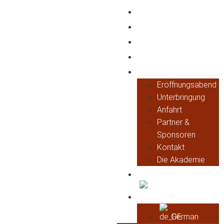
Home
Rückblick
Programm 2026
Referenten
Informationen
Eröffnungsabend
Unterbringung
Anfahrt
Partner &
Sponsoren
Kontakt
Die Akademie
Tickets
English
German