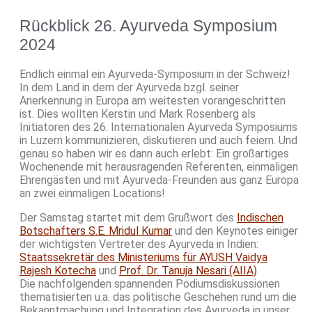
Rückblick 26. Ayurveda Symposium
2024
Endlich einmal ein Ayurveda-Symposium in der Schweiz!
In dem Land in dem der Ayurveda bzgl. seiner
Anerkennung in Europa am weitesten vorangeschritten
ist. Dies wollten Kerstin und Mark Rosenberg als
Initiatoren des 26. Internationalen Ayurveda Symposiums
in Luzern kommunizieren, diskutieren und auch feiern. Und
genau so haben wir es dann auch erlebt: Ein großartiges
Wochenende mit herausragenden Referenten, einmaligen
Ehrengästen und mit Ayurveda-Freunden aus ganz Europa
an zwei einmaligen Locations!
Der Samstag startet mit dem Grußwort des
Indischen
Botschafters S.E. Mridul Kumar
und den Keynotes einiger
der wichtigsten Vertreter des Ayurveda in Indien:
Staatssekretär des Ministeriums für AYUSH Vaidya
Rajesh Kotecha
und
Prof. Dr. Tanuja Nesari (AIIA)
.
Die nachfolgenden spannenden Podiumsdiskussionen
thematisierten u.a. das politische Geschehen rund um die
Bekanntmachung und Integration des Ayurveda in unser