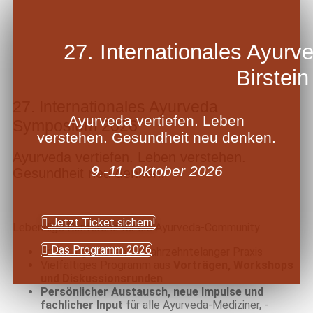
27. Internationales Ayur
Birstein
27. Internationales Ayurveda
Ayurveda vertiefen. Leben
Symposium 2026
verstehen. Gesundheit neu denken.
Ayurveda vertiefen. Leben verstehen.
9.-11. Oktober 2026
Gesundheit neu denken.
Jetzt Ticket sichern!
Lebendige Konferenz für die Ayurveda-Community
Das Programm 2026
Erfahrungswissen aus jahrzehntelanger Praxis
Vielfältiges Programm aus
Vorträgen, Workshops
und Diskussionsrunden
Persönlicher Austausch, neue Impulse und
fachlicher Input
für alle Ayurveda-Mediziner, -