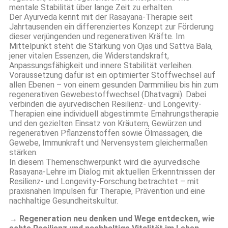
mentale Stabilität über lange Zeit zu erhalten.
Der Ayurveda kennt mit der Rasayana-Therapie seit
Jahrtausenden ein differenziertes Konzept zur Förderung
dieser verjüngenden und regenerativen Kräfte. Im
Mittelpunkt steht die Stärkung von Ojas und Sattva Bala,
jener vitalen Essenzen, die Widerstandskraft,
Anpassungsfähigkeit und innere Stabilität verleihen.
Voraussetzung dafür ist ein optimierter Stoffwechsel auf
allen Ebenen – von einem gesunden Darmmilieu bis hin zum
regenerativen Gewebestoffwechsel (Dhatvagni). Dabei
verbinden die ayurvedischen Resilienz- und Longevity-
Therapien eine individuell abgestimmte Ernährungstherapie
und den gezielten Einsatz von Kräutern, Gewürzen und
regenerativen Pflanzenstoffen sowie Ölmassagen, die
Gewebe, Immunkraft und Nervensystem gleichermaßen
stärken.
In diesem Themenschwerpunkt wird die ayurvedische
Rasayana-Lehre im Dialog mit aktuellen Erkenntnissen der
Resilienz- und Longevity-Forschung betrachtet – mit
praxisnahen Impulsen für Therapie, Prävention und eine
nachhaltige Gesundheitskultur.
→ Regeneration neu denken und Wege entdecken, wie