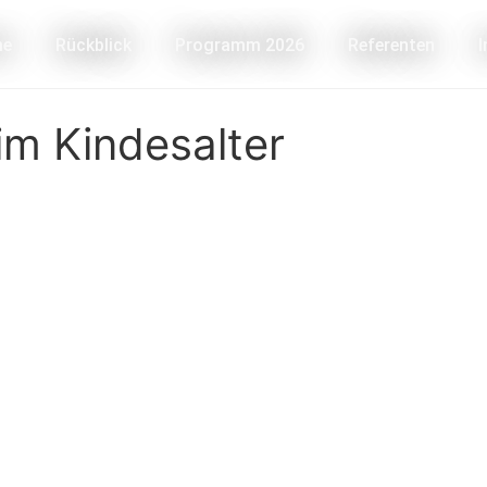
me
Rückblick
Programm 2026
Referenten
im Kindesalter
Kurzentrum
Online Shop