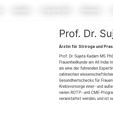
me
Rückblick
Programm 2026
Referenten
Prof. Dr. S
Ärztin für Striroga und Pra
Prof. Dr. Sujata Kadam MS PhD 
Frauenheilkunde am All India In
als eine der führenden Expertin
zahlreichen wissenschaftlichen
Gesundheitschecks für Frauen
Krebsvorsorge inner- und außerh
vielen ROTP- und CME-Progra
veranstaltet werden, und ist se