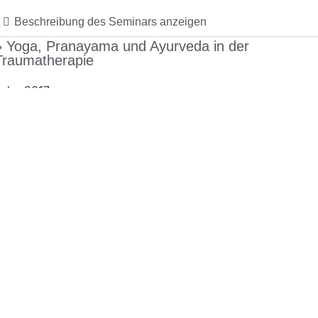
Beschreibung des Seminars anzeigen
» Yoga, Pranayama und Ayurveda in der
Traumatherapie
ahr: 2017
Beschreibung des Seminars anzeigen
Kurzentrum
Akademie
Online Shop
Blog